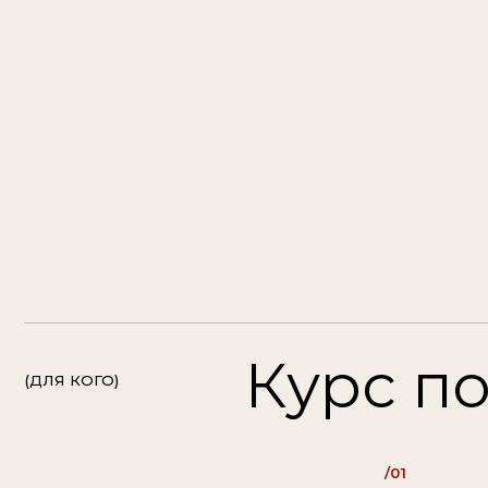
Курс подо
(ДЛЯ КОГО)
/01
хотите освоить
профессию стилист
/04
хотите глубоко разо
в фундаменте стайл
/07
хотите стилизовать