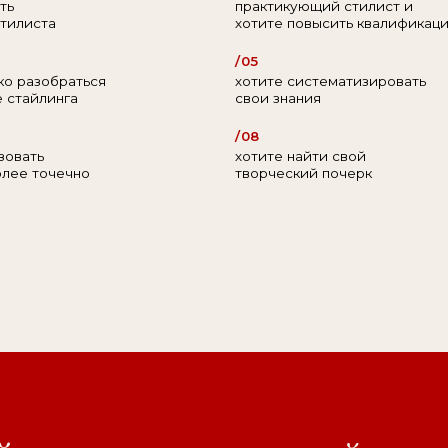
чечно
творческий почерк
и
исчерпывающий
курс
о мод
сь собрано все, что вам пон
ли
глубоко окунуться
в индус