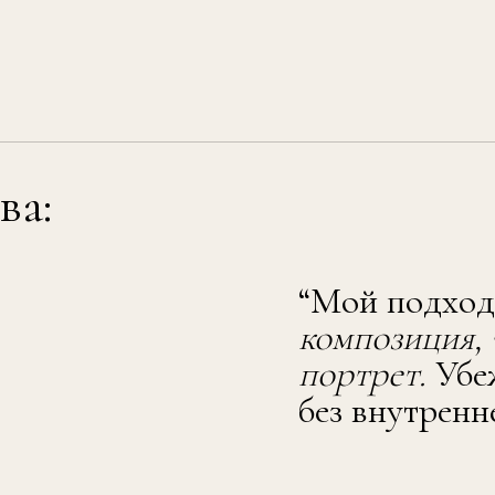
Персональный и коммерческий сти
с 10-летним опытом
В прошлом — Head of Stylists ЦУМ
(Интернет департамент)
Основатель бренда одежды Sanchy 
(публикации в The Blueprint,
BURO
,
U Magazine
,
Snob
)
Основатель Alter Academy и автор 
«Styling.Интро» и «Styling.Погружени
1000 студентов и выпускников
Опыт преподавания более 5 лет