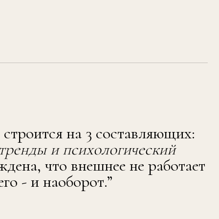
лист
Studio
Marie Claire
,
программ
е», более