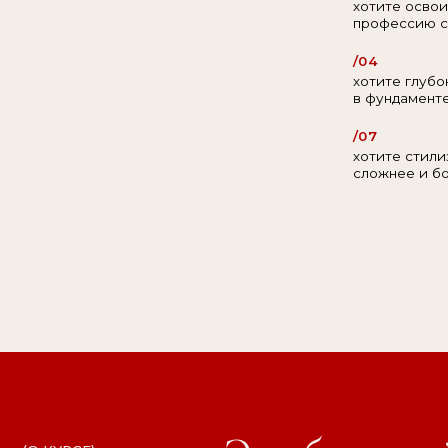
сложнее и более то
Это большой 
(О КУРСЕ)
стайлинге. Зде
если вы реши