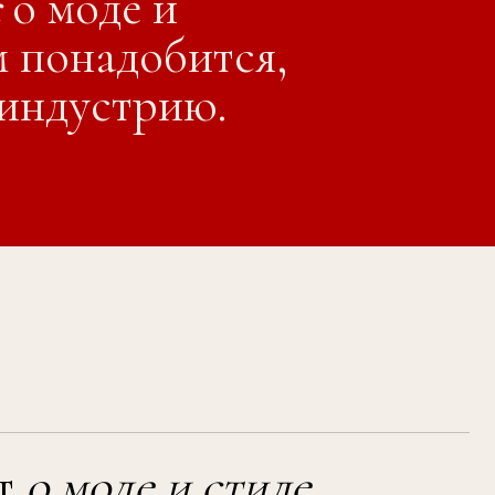
гой Ребровой.
основанный стилистом Ольг
де и стиле
,
на
, прошло
ельский
ты и