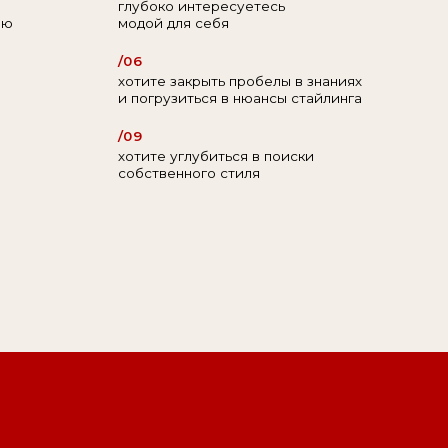
собственного стиля
е и
адобится,
трию.