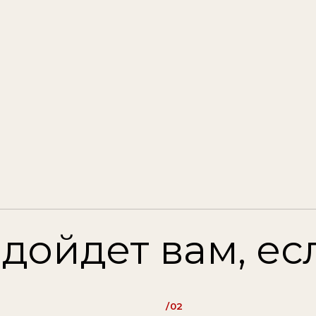
йдет вам, если в
/02
практикующий стилист и
а
хотите повысить квалификацию
/05
браться
хотите систематизировать
инга
свои знания
/08
хотите найти свой