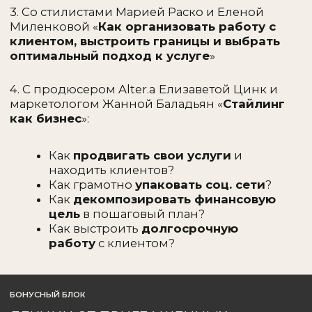
Выпускница академии Alter.a
На курсе:
Курирует домашние задания и дает
обратную связь студентам
ЖАННА БАЛАДЬЯН
ЕВРОПА, МОСКВА
@zhanna.baladian