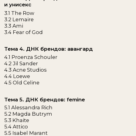
процесс обучения
/01
/02
Обучение проходит на платформе
К каждой лекции буд
ГетКурс. Все лекции длятся в от 15 до 90
презентация, чтобы 
минут и доступны в записи: их можно
время могли вернуть
смотреть в любое время в любом месте.
пройденному матери