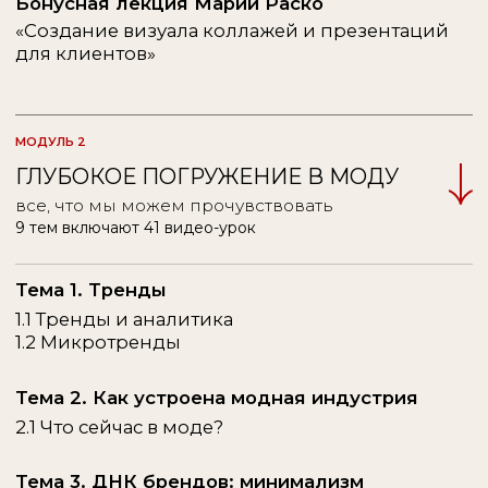
3. Лекция Ксении Шухарт
«Работа на международном рынке»
4. Лекция Елены Миленковой
«Как найти свой оптимальный сценарий
работы с клиентами?»
5. Лекция Марии Раско
«Личный бренд стилиста»
6. Лекция Анны Крафт
«Визуал для социальных сетей»
7. Лекция Инны Рыжик
«Коммерческий стайлинг
и работа с брендами»
* программа лицензирована Департаментом образования
и науки города Москвы
(ФОРМАТ)
Как выглядит