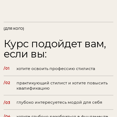
глубоко интересуетесь модой для себя
/03
/04
хотите глубоко разобраться в фундаменте
стайлинга
/05
хотите систематизировать свои знания
/06
хотите закрыть пробелы в знаниях и
погрузиться в нюансы стайлинга
/07
хотите стилизовать сложнее
и более точечно
/08
хотите найти свой творческий почерк
/09
хотите углубиться в поиски собственного
стиля
(О КУРСЕ)