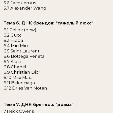
(ОТКРЫТЫЙ УРОК)
Возможность
познакомиться с
курсом ближе
Здесь вы можете бесплатно получить
доступ к уроку:
«Вводная лекция по стилям: зачем
нужны стили, какие они бывают и
на что влияют в образе»
из курса «Styling.Погружение», чтобы лучше
прочувствовать формат обучения и подход
автора программы.