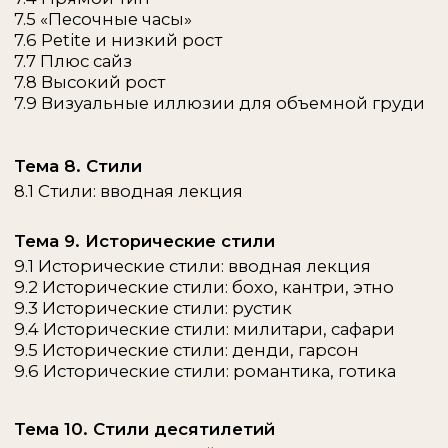
Тема 9. Линии внешности
10.1 Типология Кибби
МОДУЛЬ 3
ПРОФЕССИЯ СТИЛИСТА:
ПРАКТИЧЕСКАЯ СТОРОНА
все, что нам нужно для работы
8 тем включают 10 видео-уроков
часть 1
Тема 1. Рынок стилистов: особенности
работы, какие бывают ниши и как их
совмещать
Тема 2. Личный почерк стилиста: стиль и
контент
Тема 3. Услуги и продуктовая линейка.
Ценообразование
Тема 4. Разбор гардероба и организация
работы