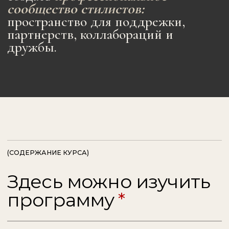
12.1 Разбор ошибок в композиции
Тема 13. Потенциал вещей
13.1 Как «выжать» максимальное количество
сочетаний из одной вещи
13.2 «Неидеальная» мода, расслабленные
образы без правил
Тема 14. Завершение образа
14.1 Аксессуары: сумки
14.2 Аксессуары: обувь
14.3 Аксессуары: очки
14.4 Аксессуары: украшения
Бонусная лекция Марии Раско
«Создание визуала коллажей и презентаций
для клиентов»
МОДУЛЬ 2
ГЛУБОКОЕ ПОГРУЖЕНИЕ В МОДУ
все, что мы можем прочувствовать
9 тем включают 41 видео-урок
Тема 1. Тренды