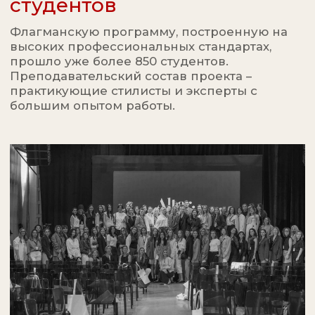
(АВТОР
ПРОГРАММЫ)
Ольга Реброва:
“Мой подход строится на 3
составляющих:
композиция,
тренды и психологический
портрет.
Убеждена, что
внешнее не работает без
внутреннего - и наоборот.”