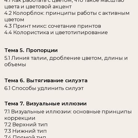
5.6 Jacquemus
5.7 Alexander Wang
Тема 6. ДНК брендов: "тяжелый люкс"
6.1 Celine (new)
6.2 Gucci
6.3 Prada
6.4 Miu Miu
6.5 Saint Laurent
6.6 Bottega Veneta
6.7 Alaia
6.8 Chanel
6.9 Christian Dior
6.10 Max Mara
6.11 Balenciaga
6.12 Dries Van Noten
Тема 7. ДНК брендов: "драма"
7.1 Rick Owens
7.2 Comme des Garcons
7.3 Maison Margiela
7.4 Ann Demeulmeester
Тема 8. Психология стиля
9.1 На чем строится личный стиль?
9.2 Поиск эстетического вектора. Как
выстроить ДНК своего стиля?