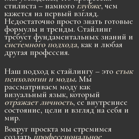
9.6 Исторические стили: романтика, готика
Тема 10. Стили десятилетий
10.1 Стили десятилетий: вводная лекция
10.2 Стили десятилетий: 40-е, 50-е
10.3 Стили десятилетий: 60-е
10.4 Стили десятилетий. 70-е: бохо, глэмрок,
диско, футуризм
10.5 Стили десятилетий. 80-е: power woman,
спорт
10.6 Стили десятилетий: преппи
10.7 Стили десятилетий: гранж
10.8 Стили десятилетий. 90-е: минимал
10.9 Стили десятилетий: 00-е
Тема 11. Современные стили
11.1 Современные стили: вводная лекция
11.2 Современные стили: авангард и
интеллектуальный минимализм
11.3 Современные стили: "чернуха" и японский
деконструктивизм
11.4 Современные стили: парижский шик
11.5 Современные стили: home chic, athleisure
11.6 Современные стили: casual chic, casual
classic
Тема 12. Ошибки в композиции