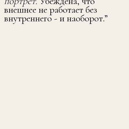
рассматриваем моду как
визуальный язык, который
отражает личность
, ее внутреннее
состояние, цели и взгляд на себя и
мир.
Вокруг проекта мы стремимся
создать
профессиональное
сообщество стилистов:
пространство для поддрежки,
партнерств, коллабораций и
дружбы.
(СОДЕРЖАНИЕ КУРСА)
Здесь можно изучить
программу
*