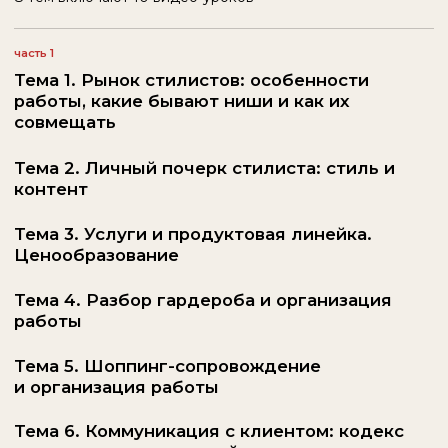
Персональный стилист с 5-летним
опытом
Фэшн-инфлюенсер
Выпускница академии Alter.а
На курсе:
Автор лекций
Проводит оффлайн мастер-
классы
Курирует домашние задания и
дает обратную связь студентам