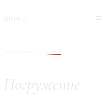
8-ой поток
(БОЛЬШОЙ КУРС)
Стайлинг.
дата старта
2 июля
формат
онлайн
продолжительность
3 месяца