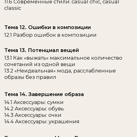
4. С продюсером Alter.a Елизаветой Цинк и
маркетологом Жанной Баладьян «
Стайлинг
как бизнес
»:
Как
продвигать свои услуги
и
находить клиентов?
Как грамотно
упаковать соц. сети
?
Как
декомпозировать финансовую
цель
в пошаговый план?
Как выстроить
долгосрочную
работу
с клиентом?
БОНУСНЫЙ БЛОК
ЛЕКЦИИ ОТ ПРИГЛАШЕННЫХ
ЭКСПЕРТОВ
*доступ от тарифа студент
1. Лекция Дели Сератировой
«Стиль Street Wear»
2. Воркшоп Елизаветы Скоробогатовой
«Worldwide Styling: методика работы
с клиентами онлайн по всему миру»