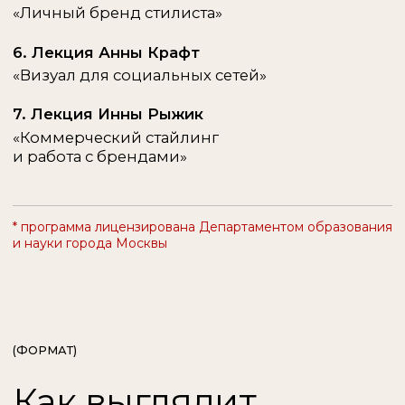
(ОФФЛАЙН)
Мастер-класс
в Москве
Оффлайн мастер-класс объединяет
практикоприменимый опыт и
профессиональное общение.
Встреча проходит в Москве, и
посвящена актуальной теме, дополняя
программу курса.
Преподаватель Alter.a показывает
стайлинг на модели в режиме
реального времени, а студенты - задают
вопросы.
Такие встречи помогают найти