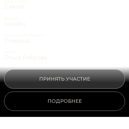
автор
Ольга Реброва
ПРИНЯТЬ УЧАСТИЕ
ПОДРОБНЕЕ
(ДЛЯ КОГО)
Курс подойдет вам,
если вы:
/01
хотите освоить профессию стилиста
/02
практикующий стилист и хотите повысить
квалификацию