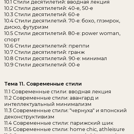
Тема 5. Шоппинг-сопровождение
и организация работы
Тема 6. Коммуникация с клиентом: кодекс
стилиста и сложные кейсы
Тема 7. Психологический портрет клиента
Тема 8. Честный разговор с
практикующими стилистами: как
начинали и что важно в профессии
часть 2
Практические онлайн-встречи:
* доступ от тарифа мастер
1. С коучем «
Как перестать бояться и
начать практиковать?
»
2. С Ольгой Ребровой «
Что бы я делала
сейчас, если бы только начинала
практиковать: пошаговый план
»
3. Со стилистами Марией Раско и Еленой
Миленковой «
Как организовать работу с
клиентом, выстроить границы и выбрать
оптимальный подход к услуге
»