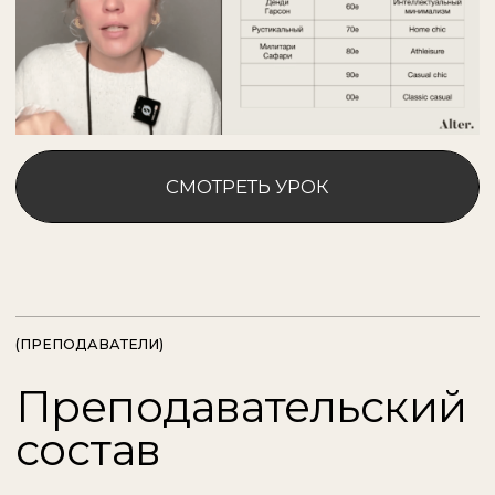
(СТОИМОСТЬ)
Варианты участия
БАЗОВЫЙ
мест
Этот тариф включает в себя:
/01
2 модуля (№1 и 3)
Техническая сторона и фундамент стайлинга
Профессия стилиста: практическая сторона
/02
Чат с куратором
3 практических домашних задания
/03
Проверка д/з от куратора
/04
Итоговая работа
/05
Лицензированный сертификат
/06
/07
Продолжительность: 2 месяца
/08
Доступ после окончания: 3 месяца