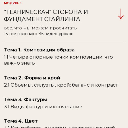
1.1 Тренды и аналитика
1.2 Микротренды
Тема 2. Как устроена модная индустрия
2.1 Что сейчас в моде?
Тема 3. ДНК брендов: минимализм
и унисекс
3.1 The Row
3.2 Lemaire
3.3 Ami
3.4 Fear of God
Тема 4. ДНК брендов: авангард
4.1 Proenza Schouler
4.2 Jil Sander
4.3 Acne Studios
4.4 Loewe
4.5 Old Celine
Тема 5. ДНК брендов: femine
5.1 Alessandra Rich
5.2 Magda Butrym
5.3 Khaite
5.4 Attico
5.5 Isabel Marant