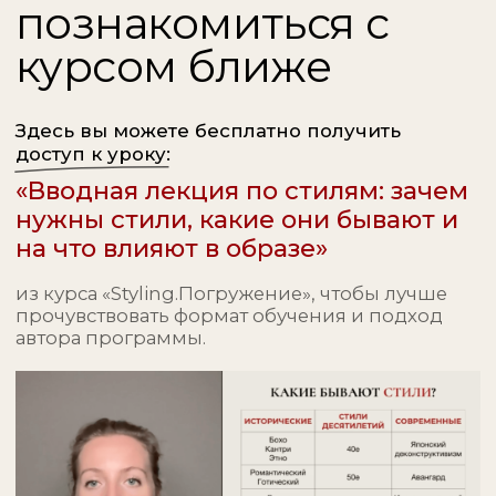
Темы:
Стилевые приемы и принципы:
/01
механика построения образа
/02
Тональность вещей:
ассоциации, идея, настроение
/03
Неочевидные ошибки:
учимся разбирать и корректировать
/04
Поиск личного стиля:
пробуем сформировать
свой визуальный ДНК
/05
Имидж:
одежда как диалог
с внешним миром