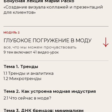
3. Лекция Ксении Шухарт
«Работа на международном рынке»
4. Лекция Елены Миленковой
«Как найти свой оптимальный сценарий
работы с клиентами?»
5. Лекция Марии Раско
«Личный бренд стилиста»
6. Лекция Анны Крафт
«Визуал для социальных сетей»
7. Лекция Инны Рыжик
«Коммерческий стайлинг
и работа с брендами»
* программа лицензирована Департаментом образования
и науки города Москвы
(ФОРМАТ)
Как выглядит