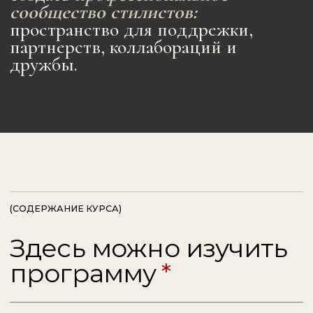
12.1 Разбор ошибок в композиции
Тема 13. Потенциал вещей
13.1 Как «выжать» максимальное количество
сочетаний из одной вещи
13.2 «Неидеальная» мода, расслабленные
образы без правил
Тема 14. Завершение образа
14.1 Аксессуары: сумки
14.2 Аксессуары: обувь
14.3 Аксессуары: очки
14.4 Аксессуары: украшения
Бонусная лекция Марии Раско
«Создание визуала коллажей и презентаций
для клиентов»
МОДУЛЬ 2
ГЛУБОКОЕ ПОГРУЖЕНИЕ В МОДУ
все, что мы можем прочувствовать
9 тем включают 41 видео-урок
Тема 1. Тренды