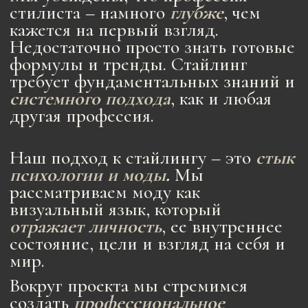
9.6 Исторические стили: романтика, готика
Тема 10. Стили десятилетий
10.1 Стили десятилетий: вводная лекция
10.2 Стили десятилетий: 40-е, 50-е
10.3 Стили десятилетий: 60-е
10.4 Стили десятилетий. 70-е: бохо, глэмрок,
диско, футуризм
10.5 Стили десятилетий. 80-е: power woman,
спорт
10.6 Стили десятилетий: преппи
10.7 Стили десятилетий: гранж
10.8 Стили десятилетий. 90-е: минимал
10.9 Стили десятилетий: 00-е
Тема 11. Современные стили
11.1 Современные стили: вводная лекция
11.2 Современные стили: авангард и
интеллектуальный минимализм
11.3 Современные стили: "чернуха" и японский
деконструктивизм
11.4 Современные стили: парижский шик
11.5 Современные стили: home chic, athleisure
11.6 Современные стили: casual chic, casual
classic
Тема 12. Ошибки в композиции