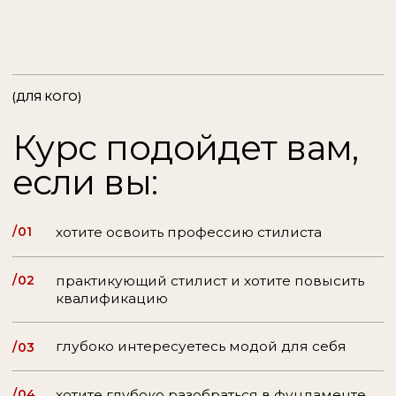
глубоко интересуетесь модой для себя
/03
/04
хотите глубоко разобраться в фундаменте
стайлинга
/05
хотите систематизировать свои знания
/06
хотите закрыть пробелы в знаниях и
погрузиться в нюансы стайлинга
/07
хотите стилизовать сложнее
и более точечно
/08
хотите найти свой творческий почерк
/09
хотите углубиться в поиски собственного
стиля
(О КУРСЕ)