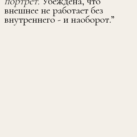
рассматриваем моду как
визуальный язык, который
отражает личность
, ее внутреннее
состояние, цели и взгляд на себя и
мир.
Вокруг проекта мы стремимся
создать
профессиональное
сообщество стилистов:
пространство для поддрежки,
партнерств, коллабораций и
дружбы.
(СОДЕРЖАНИЕ КУРСА)
Здесь можно изучить
программу
*