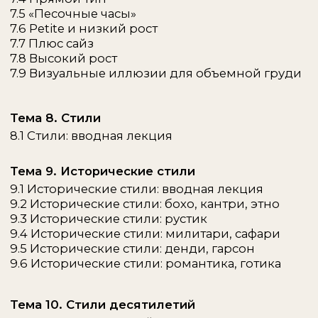
Тема 9. Линии внешности
10.1 Типология Кибби
МОДУЛЬ 3
ПРОФЕССИЯ СТИЛИСТА:
ПРАКТИЧЕСКАЯ СТОРОНА
все, что нам нужно для работы
8 тем включают 10 видео-уроков
часть 1
Тема 1. Рынок стилистов: особенности
работы, какие бывают ниши и как их
совмещать
Тема 2. Личный почерк стилиста: стиль и
контент
Тема 3. Услуги и продуктовая линейка.
Ценообразование
Тема 4. Разбор гардероба и организация
работы