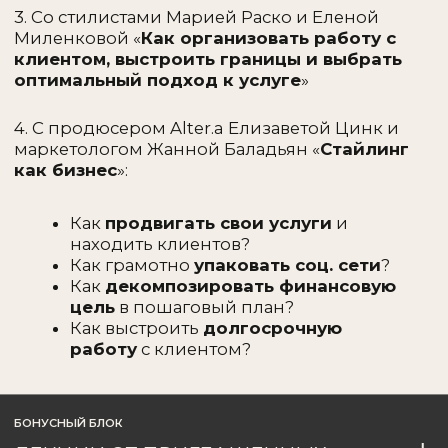
Выпускница академии Alter.a
На курсе:
Курирует домашние задания и дает
обратную связь студентам
ЖАННА БАЛАДЬЯН
ЕВРОПА, МОСКВА
@zhanna.baladian