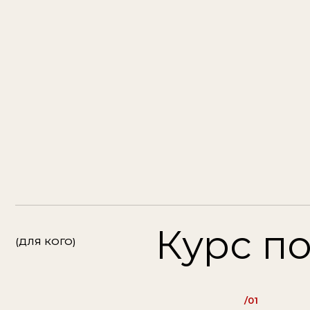
Курс подо
(ДЛЯ КОГО)
/01
хотите освоить
профессию стилист
/04
хотите глубоко разо
в фундаменте стайл
/07
хотите стилизовать