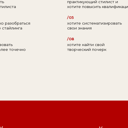
чечно
творческий почерк
и
исчерпывающий
курс
о мод
сь собрано все, что вам пон
ли
глубоко окунуться
в индус