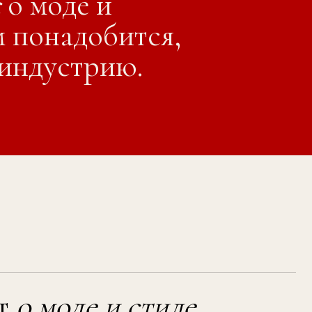
гой Ребровой.
основанный стилистом Ольг
де и стиле
,
на
, прошло
ельский
ты и