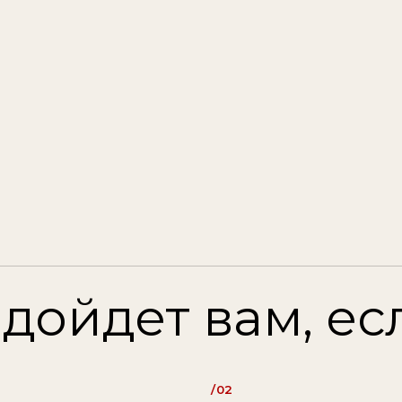
йдет вам, если в
/02
практикующий стилист и
а
хотите повысить квалификацию
/05
браться
хотите систематизировать
инга
свои знания
/08
хотите найти свой