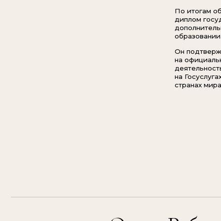
Ольга Реброва:
(АВТОР
ПРОГРАММЫ)