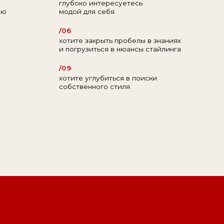
собственного стиля
е и
адобится,
трию.