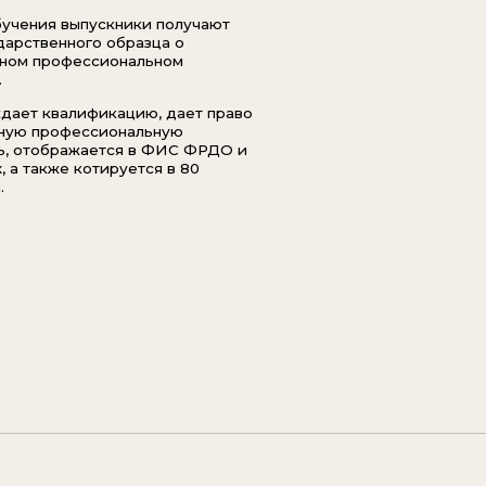
“Мой подход строитс
композиция, тренды 
портрет.
Убеждена, ч
без внутреннего - и н
Персональный и коммерческий сти
с 10-летним опытом
В прошлом — Head of Stylists ЦУМ
(Интернет департамент)
Основатель бренда одежды Sanchy 
(публикации в The Blueprint,
BURO
,